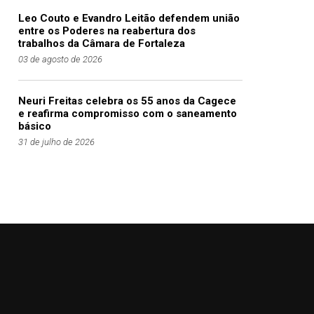
Leo Couto e Evandro Leitão defendem união
entre os Poderes na reabertura dos
trabalhos da Câmara de Fortaleza
03 de agosto de 2026
Neuri Freitas celebra os 55 anos da Cagece
e reafirma compromisso com o saneamento
básico
31 de julho de 2026