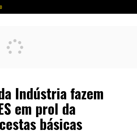
O
da Indústria fazem
VES em prol da
cestas básicas