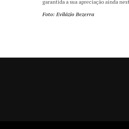
garantida a sua apreciação ainda nes
Foto: Evilázio Bezerra