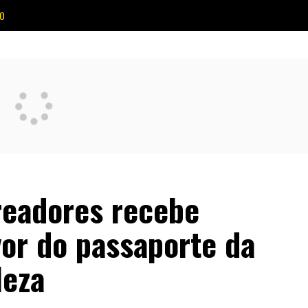
O
readores recebe
or do passaporte da
leza