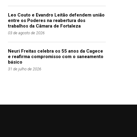
Leo Couto e Evandro Leitão defendem união
entre os Poderes na reabertura dos
trabalhos da Câmara de Fortaleza
03 de agosto de 2026
Neuri Freitas celebra os 55 anos da Cagece
e reafirma compromisso com o saneamento
básico
31 de julho de 2026