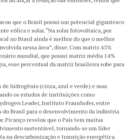
mos alcançar a redução das emissões, temos que
acou que o Brasil possui um potencial gigantesco
e eólica e solar. “Na solar fotovoltaica, por
cal no Brasil ainda é melhor do que o melhor
nvolvida nessa área”, disse. Com matriz 45%
 cenário mundial, que possui matriz média 14%
ia, esse percentual da matriz brasileira sobe para
s de hidrogênio (cinza, azul e verde) e suas
cando os estudos de instituições como
ydrogen Leader, Instituto Fraunhofer, entre
 do Brasil para o desenvolvimento da indústria
or. Picanço revelou que o País tem muitas
lvimento sustentável, tornando-se um líder
a na descarbonização e transição energética.