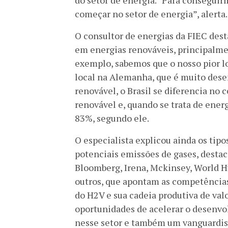
do setor de energia. “Para conseguir
começar no setor de energia”, alerta.
O consultor de energias da FIEC dest
em energias renováveis, principalment
exemplo, sabemos que o nosso pior lo
local na Alemanha, que é muito dese
renovável, o Brasil se diferencia no
renovável e, quando se trata de energ
83%, segundo ele.
O especialista explicou ainda os tipo
potenciais emissões de gases, desta
Bloomberg, Irena, Mckinsey, World H
outros, que apontam as competências
do H2V e sua cadeia produtiva de val
oportunidades de acelerar o desenvo
nesse setor e também um vanguardist